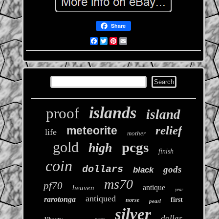
Share
Facebook
Twitter
Pinterest
Email
islands
proof
island
relief
meteorite
life
mother
gold
pcgs
high
finish
coin
dollars
gods
black
ms70
pf70
antique
heaven
year
antiqued
rarotonga
first
norse
pearl
silver
dollar