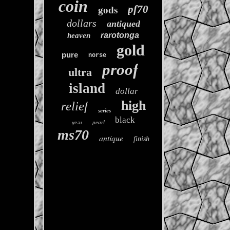
coin
pf70
gods
dollars
antiqued
rarotonga
heaven
gold
pure
norse
proof
ultra
island
dollar
high
relief
series
black
pearl
year
ms70
antique
finish