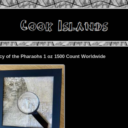
cy of the Pharaohs 1 oz 1500 Count Worldwide