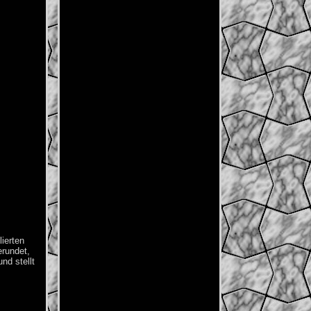
ierten
erundet,
nd stellt