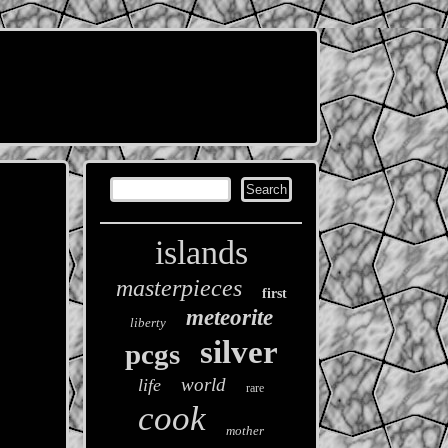
islands
masterpieces
first
meteorite
liberty
silver
pcgs
world
life
rare
cook
mother